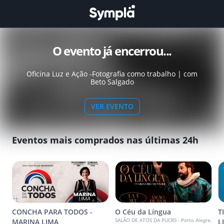
O evento já encerrou...
Oficina Luz e Ação -Fotografia como trabalho | com
Beto Salgado
VER EVENTO
Eventos mais comprados nas últimas 24h
CONCHA PARA TODOS -
O Céu da Língua
T
SALÃO DE ATOS DA PUCRS - Porto Alegre,
MARINA LIMA
L