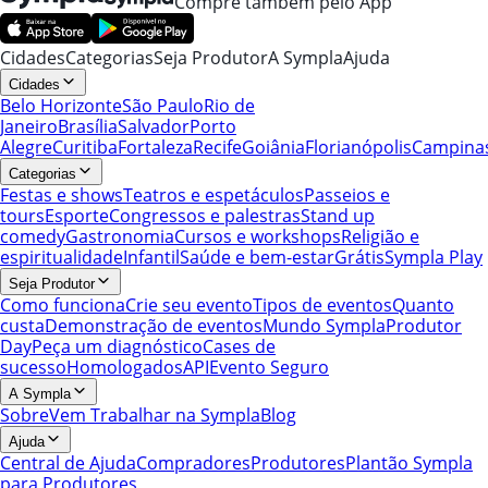
Compre também pelo App
Cidades
Categorias
Seja Produtor
A Sympla
Ajuda
Cidades
Belo Horizonte
São Paulo
Rio de
Janeiro
Brasília
Salvador
Porto
Alegre
Curitiba
Fortaleza
Recife
Goiânia
Florianópolis
Campina
Categorias
Festas e shows
Teatros e espetáculos
Passeios e
tours
Esporte
Congressos e palestras
Stand up
comedy
Gastronomia
Cursos e workshops
Religião e
espiritualidade
Infantil
Saúde e bem-estar
Grátis
Sympla Play
Seja Produtor
Como funciona
Crie seu evento
Tipos de eventos
Quanto
custa
Demonstração de eventos
Mundo Sympla
Produtor
Day
Peça um diagnóstico
Cases de
sucesso
Homologados
API
Evento Seguro
A Sympla
Sobre
Vem Trabalhar na Sympla
Blog
Ajuda
Central de Ajuda
Compradores
Produtores
Plantão Sympla
para Produtores